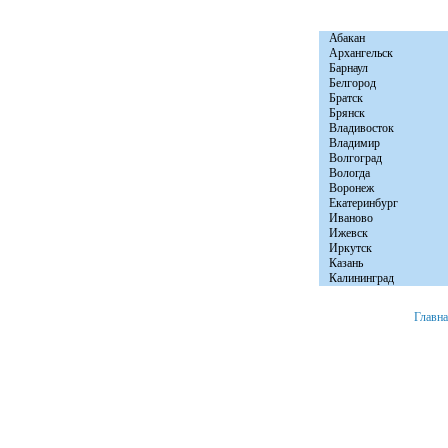
Абакан
Архангельск
Барнаул
Белгород
Братск
Брянск
Владивосток
Владимир
Волгоград
Вологда
Воронеж
Екатеринбург
Иваново
Ижевск
Иркутск
Казань
Калининград
Главн
+7 (8152) 46-92-81
Мурманск, ул. Расковой д. 23 офис № 2.
© 2008 «Авто Бы
e-mail:
info@autobytservice.ru