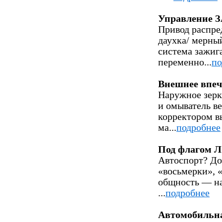
Управление З
Привод распре
даухка/ мерны
система зажиг
переменно...
по
Внешнее впеч
Наружное зерка
и омыватель в
корректором в
ма...
подробнее
Под флагом 
Автоспорт? До
«восьмерки», «
общность — на
...
подробнее
Автомобильн