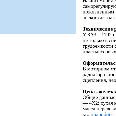
На автомобиле
саморегулирую
пожизненным з
бесконтактная э
Технические 
У ЗАЗ—1102 н
не только в с
трудоемкости 
пластмассовых 
Оформительс
В моторном о
радиатор с по
сцепления, не
Цена «железа
Общие данные:
— 4X2; сухая 
масса перевоз
кг...
подробнее