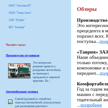
ОАО "Авелана М"
Обзоры
ООО "Темп-Авто"
Производство
ЗАО "Рубин"
Это интересно
КП "Avtomir"
прецедента в м
поразил всех. 
поступка...
под
Читайте также
«Таврия» ЗАЗ
Производство грузовиков
Наше объедине
только потому,
Это интересное
решение привело к
компоновке и 
рождению автомобиля,
переднеп...
под
не имеющего
прецедента в мировой
практике. Во ...
Комфортабел
Год за годом 
Автомобильная техника
машин с перед
Самый крупный из семейства
тщательный ан
тяжелых автомобилей, используемых
...
подробнее
для размещения ракетного