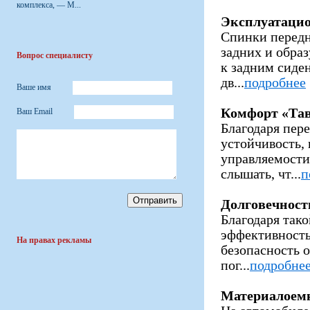
комплекса, — М...
Эксплуатацио
Спинки передн
задних и обра
Вопрос специалисту
к задним сиде
дв...
подробнее
Ваше имя
Комфорт «Тав
Ваш Email
Благодаря пер
устойчивость,
управляемости
слышать, чт...
п
Долговечност
Благодаря тако
эффективность
На правах рекламы
безопасность о
пог...
подробне
Материалоем