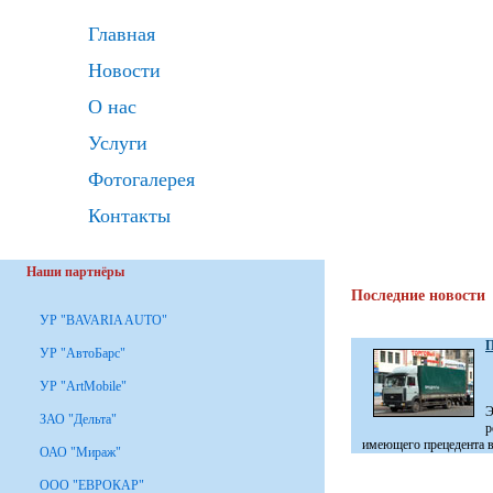
Главная
Новости
О нас
Услуги
Фотогалерея
Контакты
Наши партнёры
Последние новости
УР "BAVARIA AUTO"
П
УР "АвтоБарс"
УР "ArtMobile"
Э
ЗАО "Дельта"
р
имеющего прецедента в 
ОАО "Мираж"
ООО "ЕВРОКАР"