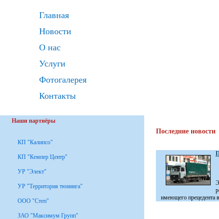
Главная
Новости
О нас
Услуги
Фотогалерея
Контакты
Наши партнёры
Последние новости
КП "Калипсо"
П
КП "Кемпер Центр"
УР "Элект"
Э
УР "Территория тюнинга"
р
имеющего прецедента в 
ООО "Степ"
ЗАО "Максимум Групп"