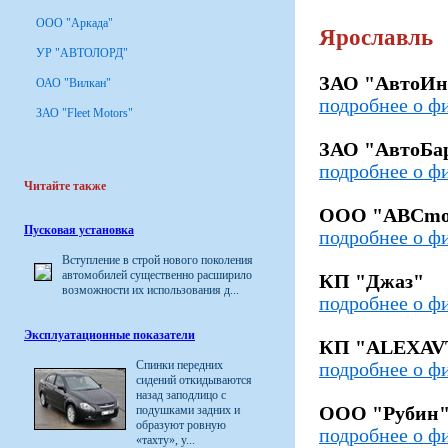
ООО "Аркада"
Ярославль
УР "АВТОЛОРД"
ЗАО "АвтоИн
ОАО "Вилкан"
подробнее о ф
ЗАО "Fleet Motors"
ЗАО "АвтоБа
подробнее о ф
Читайте также
ООО "ABCmo
Пусковая установка
подробнее о ф
Вступление в строй нового поколения
автомобилей существенно расширило
КП "Джаз"
возможности их использования д...
подробнее о ф
Эксплуатационные показатели
КП "ALEXAV
Спинки передних
подробнее о ф
сидений откидываются
назад заподлицо с
подушками задних и
ООО "Рубин
образуют ровную
подробнее о ф
«тахту», у...