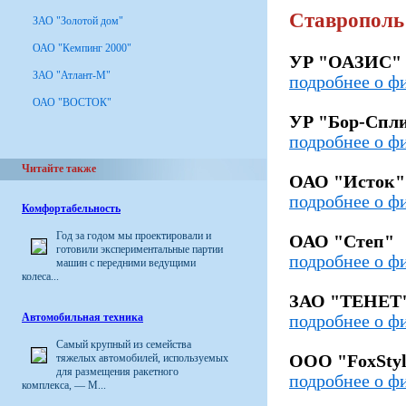
Ставрополь
ЗАО "Золотой дом"
ОАО "Кемпинг 2000"
УР "ОАЗИС"
ЗАО "Атлант-М"
подробнее о ф
ОАО "ВОСТОК"
УР "Бор-Спл
подробнее о ф
Читайте также
ОАО "Исток"
подробнее о ф
Комфортабельность
Год за годом мы проектировали и
ОАО "Степ"
готовили экспериментальные партии
подробнее о ф
машин с передними ведущими
колеса...
ЗАО "ТЕНЕТ
Автомобильная техника
подробнее о ф
Самый крупный из семейства
тяжелых автомобилей, используемых
ООО "FoxStyl
для размещения ракетного
подробнее о ф
комплекса, — М...