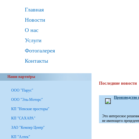
Главная
Новости
О нас
Услуги
Фотогалерея
Контакты
Наши партнёры
Последние новости
ООО "Парус"
Производство 
ООО "Эль-Моторс"
КП "Невские просторы"
Это интересное решени
КП "САХАРА"
не имеющего прецедента
ЗАО "Кемпер Центр"
КП "Алтек"