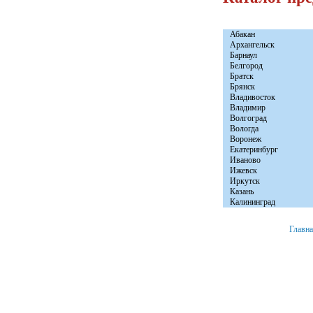
Абакан
Архангельск
Барнаул
Белгород
Братск
Брянск
Владивосток
Владимир
Волгоград
Вологда
Воронеж
Екатеринбург
Иваново
Ижевск
Иркутск
Казань
Калининград
Главн
+7 (8152) 46-92-81
Мурманск, ул. Расковой д. 23 офис № 2.
© 2008 «Авто Бы
e-mail:
info@autobytservice.ru