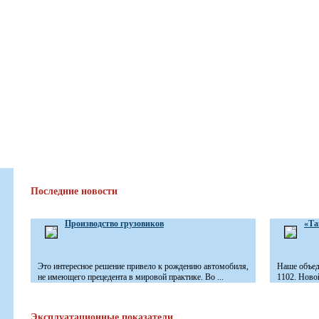
Последние новости
Производство грузовиков
«Та
Это интересное решение привело к рождению автомобиля,
Наше объед
не имеющего прецедента в мировой практике. Во ...
1102. Новой
Эксплуатационные показатели