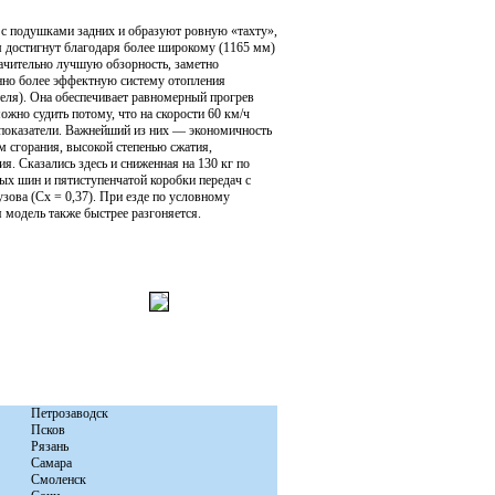
 с подушками задних и образуют ровную «тахту»,
м достигнут благодаря более широкому (1165 мм)
ачительно лучшую обзорность, заметно
нно более эффектную систему отопления
еля). Она обеспечивает равномерный прогрев
можно судить потому, что на скорости 60 км/ч
 показатели. Важнейший из них — экономичность
 сгорания, высокой степенью сжатия,
 Сказались здесь и сниженная на 130 кг по
х шин и пятиступенчатой коробки передач с
ова (Сх = 0,37). При езде по условному
 модель также быстрее разгоняется.
Петрозаводск
Псков
Рязань
Самара
Смоленск