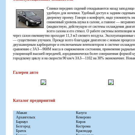
Спинки передних сидений откидываются назад заподлицо
удобную для ночевки. Удобный доступ к задним сиденья
дверному проему. Говоря о комфорте, надо упомянуть зн
сниженный уровень шума в салоне, а главное — несравне
(жидкостную, действущую от системы охлаждения двигат
всего салона и его стекол. О работе системы вентиляции 
через салон ежеминутно проходит 11,3 м3 свежего воздуха. Эксплуатационные
— существенно улучшен. Прежде всего благодаря двигателю с новым процессом
двухкамерным карбюраторе и отключаемым вентилятором в системе охлаждения.
сравнению с ЗАЗ—968М масса в снаряженном состоянии, применение радиальны
ускоряющей высшей передачей, аэродинамически более совершенная формой куз
городскому циклу и на скорости 90 км/ч ЗАЗ—1102 на 30% экономичнее. Новая
Галерея авто
Каталог предприятий
Абакан
Калуга
Архангельск
Кемерово
Барнаул
Киров
Белгород
Кострома
Братск
Краснодар