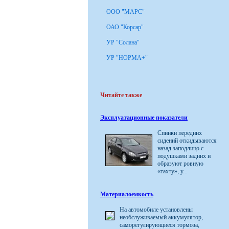
ООО "МАРС"
ОАО "Корсар"
УР "Cолана"
УР "НОРМА+"
Читайте также
Эксплуатационные показатели
Спинки передних
сидений откидываются
назад заподлицо с
подушками задних и
образуют ровную
«тахту», у...
Материалоемкость
На автомобиле установлены
необслуживаемый аккумулятор,
саморегулирующиеся тормоза,