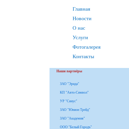
Главная
Новости
О нас
Услуги
Фотогалерея
Контакты
Наши партнёры
ЗАО "Эрида"
КП "Авто-Символ"
УР "Синус"
ЗАО "Юнион Трейд"
ЗАО "Академия"
ООО "Белый Городъ"