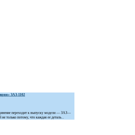
врия» ЗАЗ-1102
инение переходит к выпуску модели — ЗАЗ—
 не только потому, что каждая ее деталь...