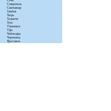
Сочи
Ставрополь
Сыктывкар
Тамбов
Тверь
Тольятти
Тула
Ульяновск
Уфа
Чебоксары
Череповец
Ярославль
ы