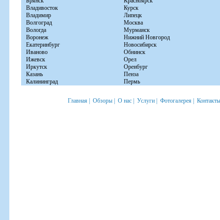
Брянск
Красноярск
Владивосток
Курск
Владимир
Липецк
Волгоград
Москва
Вологда
Мурманск
Воронеж
Нижний Новгород
Екатеринбург
Новосибирск
Иваново
Обнинск
Ижевск
Орел
Иркутск
Оренбург
Казань
Пенза
Калининград
Пермь
Главная
|
Обзоры
|
О нас
|
Услуги
|
Фотогалерея
|
Контакт