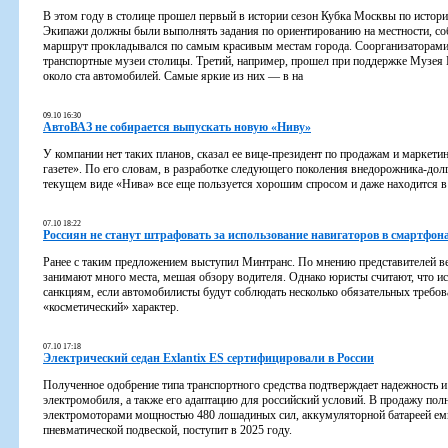
В этом году в столице прошел первый в истории сезон Кубка Москвы по историч
Экипажи должны были выполнять задания по ориентированию на местности, со
маршрут прокладывался по самым красивым местам города. Соорганизаторами 
транспортные музеи столицы. Третий, например, прошел при поддержке Музея 
около ста автомобилей. Самые яркие из них — в на
09.10 16:30
АвтоВАЗ не собирается выпускать новую «Ниву»
У компании нет таких планов, сказал ее вице-президент по продажам и маркет
газете». По его словам, в разработке следующего поколения внедорожника-дол
текущем виде «Нива» все еще пользуется хорошим спросом и даже находится в
07.10 18:22
Россиян не станут штрафовать за использование навигаторов в смартфона
Ранее с таким предложением выступил Минтранс. По мнению представителей в
занимают много места, мешая обзору водителя. Однако юристы считают, что ис
санкциям, если автомобилисты будут соблюдать несколько обязательных требов
«косметический» характер.
07.10 17:18
Электрический седан Exlantix ES сертифицировали в России
Полученное одобрение типа транспортного средства подтверждает надежность и
электромобиля, а также его адаптацию для российский условий. В продажу по
электромоторами мощностью 480 лошадиных сил, аккумуляторной батареей емк
пневматической подвеской, поступит в 2025 году.