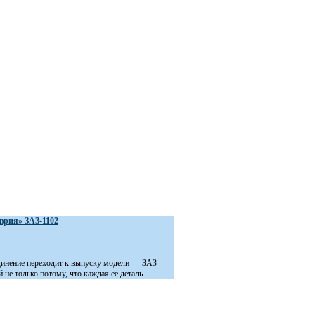
врия» ЗАЗ-1102
инение переходит к выпуску модели — ЗАЗ—
 не только потому, что каждая ее деталь...