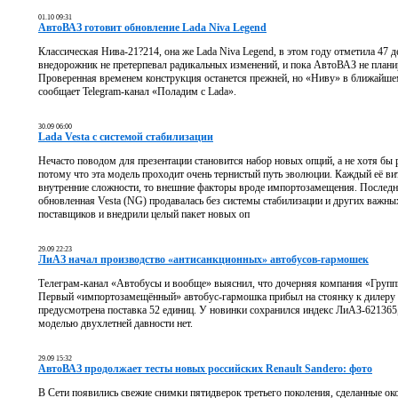
01.10 09:31
АвтоВАЗ готовит обновление Lada Niva Legend
Классическая Нива-21?214, она же Lada Niva Legend, в этом году отметила 47 
внедорожник не претерпевал радикальных изменений, и пока АвтоВАЗ не плани
Проверенная временем конструкция останется прежней, но «Ниву» в ближайшем
сообщает Telegram-канал «Поладим с Lada».
30.09 06:00
Lada Vesta с системой стабилизации
Нечасто поводом для презентации становится набор новых опций, а не хотя бы 
потому что эта модель проходит очень тернистый путь эволюции. Каждый её ви
внутренние сложности, то внешние факторы вроде импортозамещения. Последнее
обновленная Vesta (NG) продавалась без системы стабилизации и других важны
поставщиков и внедрили целый пакет новых оп
29.09 22:23
ЛиАЗ начал производство «антисанкционных» автобусов-гармошек
Телеграм-канал «Автобусы и вообще» выяснил, что дочерняя компания «Груп
Первый «импортозамещённый» автобус-гармошка прибыл на стоянку к дилеру 
предусмотрена поставка 52 единиц. У новинки сохранился индекс ЛиАЗ-621365
моделью двухлетней давности нет.
29.09 15:32
АвтоВАЗ продолжает тесты новых российских Renault Sandero: фото
В Сети появились свежие снимки пятидверок третьего поколения, сделанные о