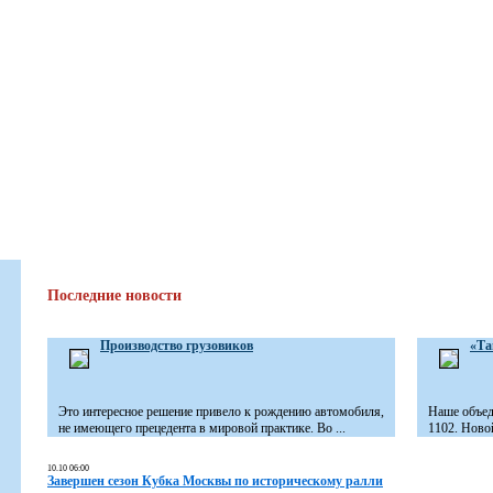
Последние новости
Производство грузовиков
«Та
Это интересное решение привело к рождению автомобиля,
Наше объед
не имеющего прецедента в мировой практике. Во ...
1102. Новой
10.10 06:00
Завершен сезон Кубка Москвы по историческому ралли