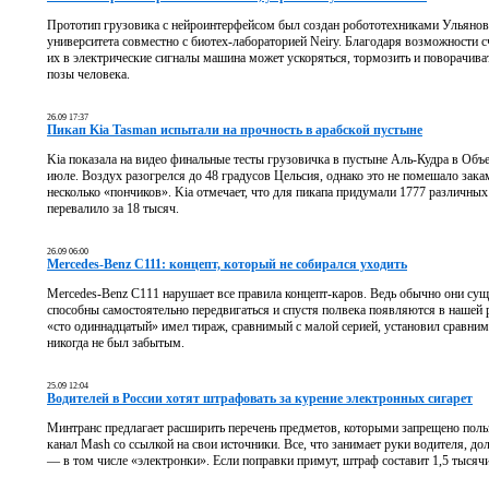
Прототип грузовика с нейроинтерфейсом был создан робототехниками Ульяновс
университета совместно с биотех-лабораторией Neiry. Благодаря возможности 
их в электрические сигналы машина может ускоряться, тормозить и поворачиват
позы человека.
26.09 17:37
Пикап Kia Tasman испытали на прочность в арабской пустыне
Kia показала на видео финальные тесты грузовичка в пустыне Аль-Кудра в Об
июле. Воздух разогрелся до 48 градусов Цельсия, однако это не помешало зак
несколько «пончиков». Kia отмечает, что для пикапа придумали 1777 различных
перевалило за 18 тысяч.
26.09 06:00
Mercedes-Benz C111: концепт, который не собирался уходить
Mercedes-Benz C111 нарушает все правила концепт-каров. Ведь обычно они сущ
способны самостоятельно передвигаться и спустя полвека появляются в нашей
«сто одиннадцатый» имел тираж, сравнимый с малой серией, установил сравни
никогда не был забытым.
25.09 12:04
Водителей в России хотят штрафовать за курение электронных сигарет
Минтранс предлагает расширить перечень предметов, которыми запрещено польз
канал Mash со ссылкой на свои источники. Все, что занимает руки водителя, до
— в том числе «электронки». Если поправки примут, штраф составит 1,5 тысячи