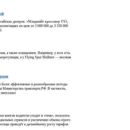
лей
оссийских дилеров. «Младший» кроссовер VS5,
плектациях по цене от 3 000 000 до 3 350 000
й.
на, а также оснащением. Например, у всех есть
орегуляции, а у Flying Spur Mulliner — носовая
ерами
ны более эффективные и разнообразные методы
 Министерство транспорта РФ. В частности,
 интеллект.
зки многие водители уходят в «тень», пользуясь
циальных сервисов и увеличению объема серого
месяцы приведёт к дальнейшему росту тарифов.