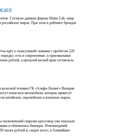
о ОСАГО
ентов. Согласно данным фирмы Mains Lab, чаще
 российских марок. При этом в рейтинге брендов
Речь идёт о «капсульной» машине с пробегом 220
 порядке, есть и современные, и оригинальные
онов рублей, а прошлой весной цена составляла
ки колесной техники ГК «Альфа-Лизинг» Валерия
гут попасться автомобили, которые принесут
ли китайских, европейских и японских марок.
гка посвежевший снаружи кроссовер уже показали
тоньше и обновились бамперы. Нововведений
50 тысяч рублей и, скорее всего, в ближайшее