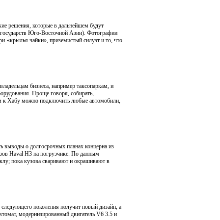
кие решения, которые в дальнейшем будут
государств Юго-Восточной Азии). Фотографии
ри-«крылья чайки», приземистый силуэт и то, что
 владельцам бизнеса, например таксопаркам, и
орудования. Проще говоря, собирать,
ем к Хабу можно подключить любые автомобили,
ь выводы о долгосрочных планах концерна из
узов Haval H3 на погрузчике. По данным
иклу; пока кузова сваривают и окрашивают в
 следующего поколения получит новый дизайн, а
втомат, модернизированный двигатель V6 3.5 и