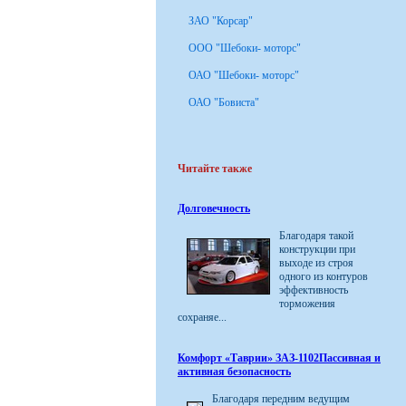
ЗАО "Корсар"
ООО "Шебоки- моторс"
ОАО "Шебоки- моторс"
ОАО "Бовиста"
Читайте также
Долговечность
Благодаря такой
конструкции при
выходе из строя
одного из контуров
эффективность
торможения
сохраняе...
Комфорт «Таврии» ЗАЗ-1102Пассивная и
активная безопасность
Благодаря передним ведущим