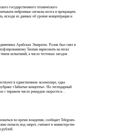
кого государственного технического
считывать нейронные сигналы мозга и превращать
ь, исходя из данных об уровне концентрации и
ъединенных Арабских Эмиратах. Ролик был снят в
амуфлированному Tasman нарисовать на песке
 типов испытаний, а число тестовых заездов
ествуют в единственном экземпляре, едва
 рубрике «Забытые концепты». Но легендарный
мое с тиражом число рекордов скорости и…
оваться во время вождения, сообщает Telegram-
лжно попасть под запрет, считают в министерстве
 рублей.