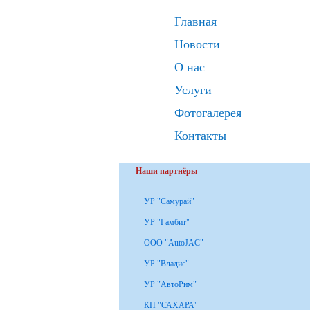
Главная
Новости
О нас
Услуги
Фотогалерея
Контакты
Наши партнёры
УР "Самурай"
УР "Гамбит"
ООО "AutoJAC"
УР "Владис"
УР "АвтоРим"
КП "САХАРА"