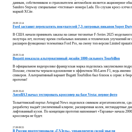
данным, собственником и страхователем автомобиля является акционерное общ
Sandero Stepway специальные «тестовые» номера Lada. По слухам кросс-хэтчи 
маркой XCite.
29.09 13:14
Ford заставит переплатить покупателей 7,3-литровых пикапов Super Dut
В США начали принимать заказы на самые тяговитые F-Series 2025 модельног
полутора лет, поэтому время глобальных внешних и технических улучшений не
расширен функционал телематики Ford Pro, на смену топ-версии Limited пришёл 
28.09 21:44
Bugatti показала альтернативный дизайн 1800-сильного Tourbillon
В официальном видеоролике французская марка поделилась закулисными подро
Похоже, стилисты черпали вдохновение в эффектном McLaren F1, ведь именно э
спикеров. Альтернативный вариант Bugatti Tourbillon был близок к серии: в 
прототип!
28.09 20:43
АвтоВАЗ начал тестировать кроссовер на базе Vesta: первое фото
Тольяттинский портал Avtograd News поделился снимком агрегатоносителя, сде
разработку выдаёт увеличенный клиренс, расширенная колея, нестандартные дис
лифтованный кузов. По концепции прототип напоминает «Тарзаны» начала 2000-
кроссовера не будет.
27.09 09:55
В России протестировали «ГАЗель», управляемую силой мысли