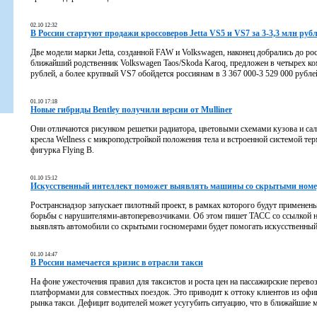
02.10 12:32
В России стартуют продажи кроссоверов Jetta VS5 и VS7 за 3-3,3 млн руб
Две модели марки Jetta, созданной FAW и Volkswagen, наконец добрались до р
ближайший родственник Volkswagen Taos/Skoda Karoq, предложен в четырех ком
рублей, а более крупный VS7 обойдется россиянам в 3 367 000-3 529 000 рубле
01.10 17:18
Новые гибриды Bentley получили версии от Mulliner
Они отличаются рисунком решетки радиатора, цветовыми схемами кузова и сало
кресла Wellness с микроподстройкой положения тела и встроенной системой терм
фигурка Flying B.
01.10 15:12
Искусственный интеллект поможет выявлять машины со скрытыми ном
Ространснадзор запускает пилотный проект, в рамках которого будут примене
борьбы с нарушителями-автоперевозчиками. Об этом пишет ТАСС со ссылкой на
выявлять автомобили со скрытыми госномерами будет помогать искусственный
01.10 14:47
В России намечается кризис в отрасли такси
На фоне ужесточения правил для таксистов и роста цен на пассажирские перево
платформами для совместных поездок. Это приводит к оттоку клиентов из офи
рынка такси. Дефицит водителей может усугубить ситуацию, что в ближайшие 