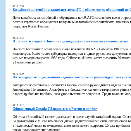
07.10 12:33
Китайские автомобили занимают долю 5% в общем числе обращений п
Доля китайских автомобилей в обращениях по ОСАГО составляет всего 5 проц
всего в страховые обращаются владельцы автомобилей европейских, японских и
лидируют Kia и Hyundai.
06.10 14:15
В Тольятти старая «Нива» за год подорожала на семь миллионов рублей
На сайте бесплатных объявлений снова появился ВАЗ-2121 образца 1980 года. 
километров: более 40 лет трёхдверка находится в одних руках, все документы в
чёрные номера стандарта 1958 года. Сейчас за «Ниву» хотят выручить 30 милли
23 миллиона рублей!
03.10 16:30
Пять недорогих подержанных седанов, которые не рекомендуют покупать
Антирейтинг составила «Российская газета» со слов руководителя отдела оцен
Антюфьева. По мнению Антюфьева, в бюджетном сегменте вторичного рынка мо
владельцу больше проблем, чем удовольствия от вождения. Среди таковых моде
03.10 14:12
Обновленный Omoda C5 появится в России в ноябре
Об этом «Российской газете» рассказали в пресс-службе китайской марки. Сле
на фотографиях: у него изменился дизайн радиаторной решетки, оптика стала 
в технический части не ожидается, а вот цена может подрасти: C5 уже прибавил 
время подорожает еще заметнее.