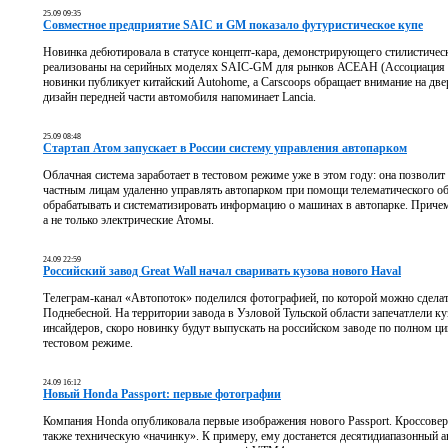
25.09 09:35
Совместное предприятие SAIC и GM показало футуристическое купе
Новинка дебютировала в статусе концепт-кара, демонстрирующего стилистичес
реализованы на серийных моделях SAIC-GM для рынков АСЕАН (Ассоциация 
новинки публикует китайский Autohome, а Carscoops обращает внимание на две
дизайн передней части автомобиля напоминает Lancia.
25.09 08:48
Стартап Атом запускает в России систему управления автопарком
Облачная система заработает в тестовом режиме уже в этом году: она позволит
частным лицам удаленно управлять автопарком при помощи телематического об
обрабатывать и систематизировать информацию о машинах в автопарке. Прич
а не только электрические Атомы.
24.09 22:59
Российский завод Great Wall начал сваривать кузова нового Haval
Телеграм-канал «Автопоток» поделился фотографией, по которой можно сделат
Поднебесной. На территории завода в Узловой Тульской области запечатлели к
инсайдеров, скоро новинку будут выпускать на российском заводе по полном ц
тестовом режиме.
24.09 16:12
Новый Honda Passport: первые фотографии
Компания Honda опубликовала первые изображения нового Passport. Кроссовер
также техническую «начинку». К примеру, ему достанется десятидиапазонный а