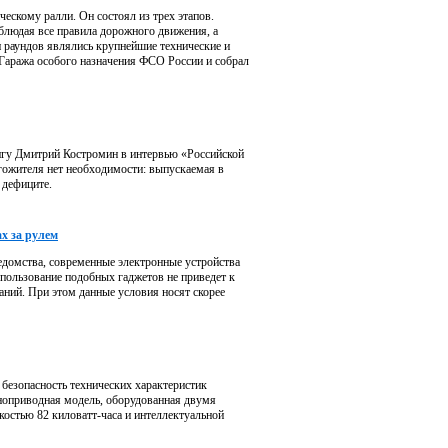
ескому ралли. Он состоял из трех этапов.
блюдая все правила дорожного движения, а
раундов являлись крупнейшие технические и
Гаража особого назначения ФСО России и собрал
ингу Дмитрий Костромин в интервью «Российской
гожителя нет необходимости: выпускаемая в
 дефиците.
х за рулем
едомства, современные электронные устройства
пользование подобных гаджетов не приведет к
аний. При этом данные условия носят скорее
 безопасность технических характеристик
лноприводная модель, оборудованная двумя
остью 82 киловатт-часа и интеллектуальной