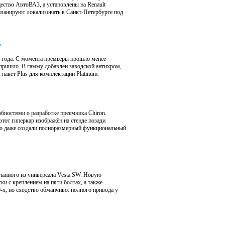
ество АвтоВАЗ, а установлены на Renault
планируют локализовать в Санкт-Петербурге под
y
о года. С момента премьеры прошло менее
 пришло. В гамму добавлен заводской антихром,
пакет Plus для комплектации Platinum.
бностями о разработке преемника Chiron.
тот гиперкар изображён на стенде позади
бюро даже создали полноразмерный функциональный
ланного из универсала Vesta SW. Новую
ки с креплением на пяти болтах, а также
х, но сходство обманчиво: полного привода у