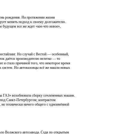
день рождения. На протяжении жизни
рует менять подход к своему долгожителю.
 будущем все же ждет «кое-что новое»,
рестайлинг. Но случай с Вестой — особенный,
ток даётся производителю нелегко — то
 и стало причиной того, что некоторое время
х систем. Но автовазовцы всё же нашли новых
пы ГАЗ» возобновила сборку сочлененных машин.
под Санкт-Петербургом; контрактом
, но технически ничего общего с одноимённой
коло Волжского автозавода. Судя по открытым