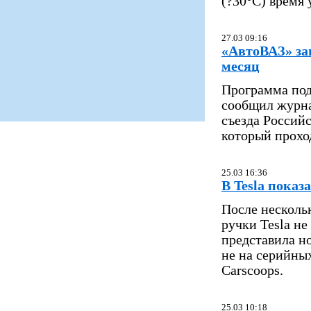
(?30°C) время
27.03 09:16
«АвтоВАЗ» зап
месяц
Программа под
сообщил журна
съезда Россий
который прохо
25.03 16:36
В Tesla пока
После несколь
ручки Tesla н
представила н
не на серийны
Carscoops.
25.03 10:18