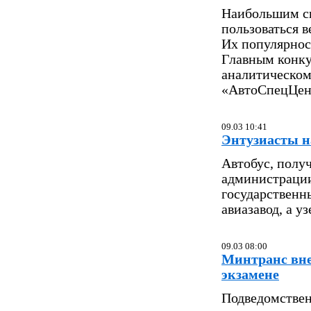
Наибольшим сп
пользоваться в
Их популярнос
Главным конку
аналитическом
«АвтоСпецЦен
09.03 10:41
Энтузиасты н
Автобус, полу
администрации
государственн
авиазавод, а у
09.03 08:00
Минтранс вне
экзамене
Подведомствен