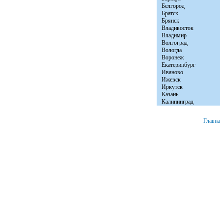
Белгород
Братск
Брянск
Владивосток
Владимир
Волгоград
Вологда
Воронеж
Екатеринбург
Иваново
Ижевск
Иркутск
Казань
Калининград
Главн
+7 (8152) 46-92-81
Мурманск, ул. Расковой д. 23 офис № 2.
© 2008 «Авто Бы
e-mail:
info@autobytservice.ru