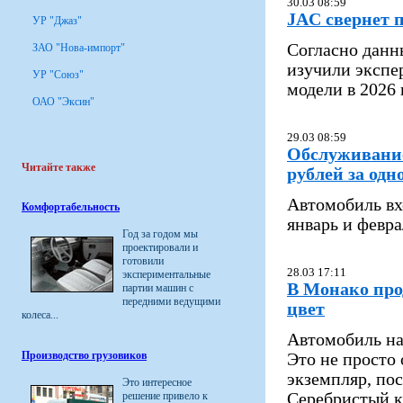
30.03 08:59
JAC свернет 
УР "Джаз"
Согласно данн
ЗАО "Нова-импорт"
изучили экспе
УР "Союз"
модели в 2026
ОАО "Эксин"
29.03 08:59
Обслуживание 
Читайте также
рублей за одн
Автомобиль вх
Комфортабельность
январь и февра
Год за годом мы
проектировали и
готовили
28.03 17:11
экспериментальные
В Монако про
партии машин с
передними ведущими
цвет
колеса...
Автомобиль на
Производство грузовиков
Это не просто
экземпляр, пос
Это интересное
решение привело к
Серебристый к