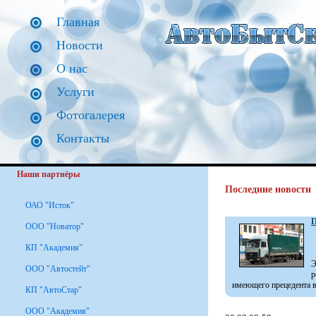
Главная
Новости
О нас
Услуги
Фотогалерея
Контакты
Наши партнёры
Последние новости
ОАО "Исток"
П
ООО "Новатор"
КП "Академия"
Э
ООО "Автостейт"
р
имеющего прецедента в 
КП "АвтоСтар"
ООО "Академия"