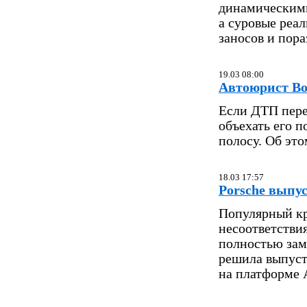
динамическими
а суровые реа
заносов и пор
19.03 08:00
Автоюрист Во
Если ДТП пере
объехать его п
полосу. Об эт
18.03 17:57
Porsche выпус
Популярный кро
несоответстви
полностью зам
решила выпуст
на платформе A