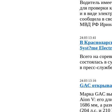
Водитель имее
для проверки 
и в виде элект
сообщила в св
МВД РФ Ирина
24.03 13:41
В Краснодарс
Syst?me Electr
Всего на сорев
состоялась в с
в пресс-службе
24.03 13:16
GAC открывае
Марка GAC выв
Aion V: его д
1686 мм, а ра
(204 л.с. и 21