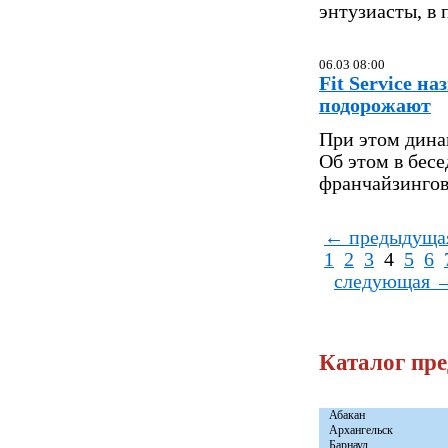
энтузиасты, в
06.03 08:00
Fit Service н
подорожают
При этом дина
Об этом в бес
франчайзингово
← предыдуща
1
2
3
4
5
6
следующая 
Каталог пр
Абакан
Архангельск
Барнаул