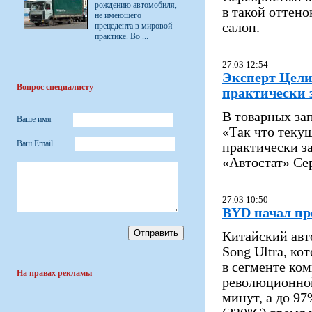
рождению автомобиля,
в такой оттен
не имеющего
салон.
прецедента в мировой
практике. Во ...
27.03 12:54
Эксперт Цели
Вопрос специалисту
практически 
В товарных за
Ваше имя
«Так что теку
Ваш Email
практически з
«Автостат» Се
27.03 10:50
BYD начал пр
Китайский авт
Song Ultra, к
в сегменте ком
На правах рекламы
революционной 
минут, а до 97