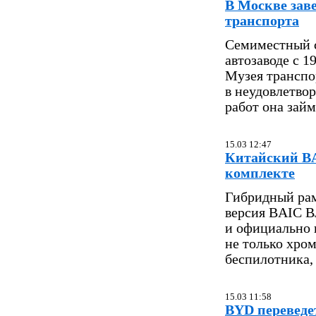
В Москве зав
транспорта
Семиместный с
автозаводе с 1
Музея транспо
в неудовлетво
работ она займ
15.03 12:47
Китайский BA
комплекте
Гибридный ра
версия BAIC B
и официально 
не только хро
беспилотника,
15.03 11:58
BYD переведе