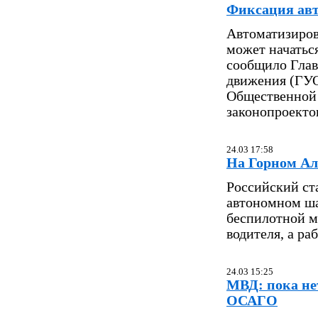
Фиксация авт
Автоматизиров
может начаться
сообщило Глав
движения (ГУО
Общественной 
законопроекто
24.03 17:58
На Горном Ал
Российский ст
автономном ша
беспилотной м
водителя, а р
24.03 15:25
МВД: пока не
ОСАГО