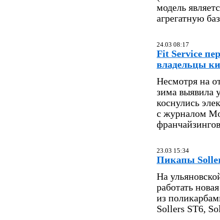
модель являет
агрегатную баз
24.03 08:17
Fit Service п
владельцы ки
Несмотря на о
зима выявила 
коснулись эле
с журналом Mo
франчайзингово
23.03 15:34
Пикапы Solle
На ульяновско
работать нова
из поликарбам
Sollers ST6, S