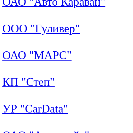
ОАО "Авто Караван"
ООО "Гуливер"
ОАО "МАРС"
КП "Степ"
УР "CarData"