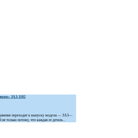
врия» ЗАЗ-1102
инение переходит к выпуску модели — ЗАЗ—
 не только потому, что каждая ее деталь...