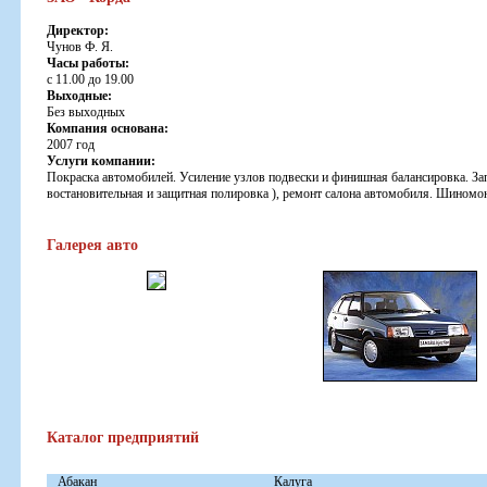
Директор:
Чунов Ф. Я.
Часы работы:
с 11.00 до 19.00
Выходные:
Без выходных
Компания основана:
2007 год
Услуги компании:
Покраска автомобилей. Усиление узлов подвески и финишная балансировка. За
востановительная и защитная полировка ), ремонт салона автомобиля. Шиномо
Галерея авто
Каталог предприятий
Абакан
Калуга