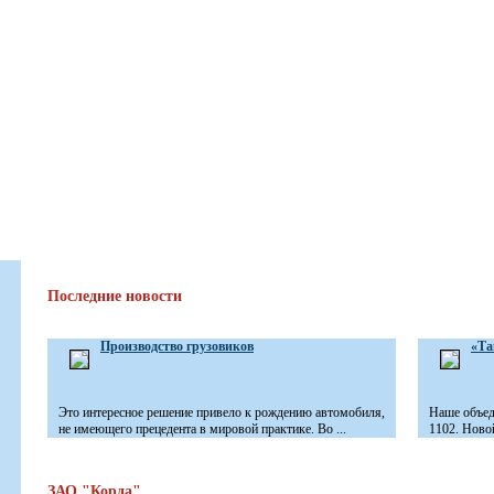
Последние новости
Производство грузовиков
«Та
Это интересное решение привело к рождению автомобиля,
Наше объед
не имеющего прецедента в мировой практике. Во ...
1102. Новой
ЗАО "Корда"