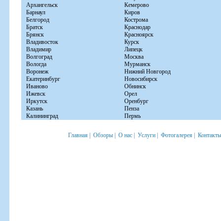
Архангельск
Кемерово
Барнаул
Киров
Белгород
Кострома
Братск
Краснодар
Брянск
Красноярск
Владивосток
Курск
Владимир
Липецк
Волгоград
Москва
Вологда
Мурманск
Воронеж
Нижний Новгород
Екатеринбург
Новосибирск
Иваново
Обнинск
Ижевск
Орел
Иркутск
Оренбург
Казань
Пенза
Калининград
Пермь
Главная
|
Обзоры
|
О нас
|
Услуги
|
Фотогалерея
|
Контакт