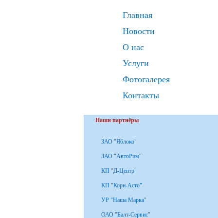
Главная
Новости
О нас
Услуги
Фотогалерея
Контакты
Наши партнёры
ЗАО "Яблоко"
ЗАО "АвтоРим"
КП "Д-Центр"
КП "Корн-Асто"
УР "Наша Марка"
ОАО "Балт-Сервис"