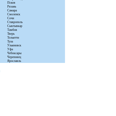
Псков
Рязань
Самара
Смоленск
Сочи
Ставрополь
Сыктывкар
Тамбов
Тверь
Тольятти
Тула
Ульяновск
Уфа
Чебоксары
Череповец
Ярославль
ы