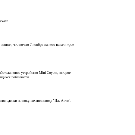
и
скале.
заявил, что ночью 7 ноября на него напали трое
отала новое устройство Mini Coyote, которое
ящихся поблизости.
ния сделки по покупке автозавода "Иж-Авто".