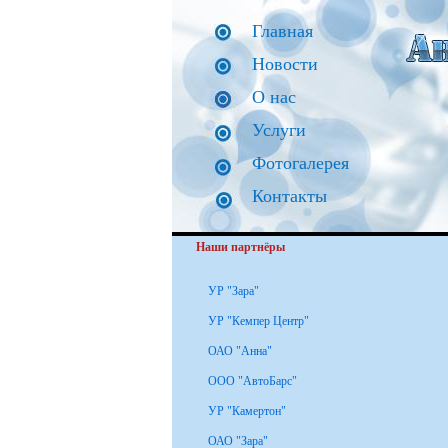
Главная
Новости
О нас
Услуги
Фотогалерея
Контакты
Наши партнёры
УР "Зара"
УР "Кемпер Центр"
ОАО "Анна"
ООО "АвтоБарс"
УР "Камертон"
ОАО "Зара"