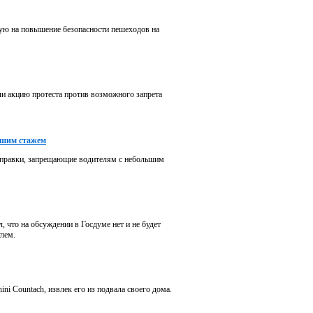
ую на повышение безопасности пешеходов на
и акцию протеста против возможного запрета
ьшим стажем
оправки, запрещающие водителям с небольшим
 что на обсуждении в Госдуме нет и не будет
лем.
ni Countach, извлек его из подвала своего дома.