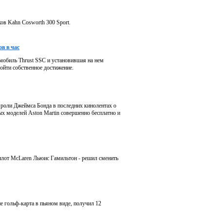
ов Kahn Cosworth 300 Sport.
в в час
мобиль Thrust SSC и установившая на нем
зойти собственное достижение.
 роли Джеймса Бонда в последних кинолентах о
ых моделей Aston Martin совершенно бесплатно и
пилот McLaren Льюис Гамильтон - решил сменить
ие гольф-карта в пьяном виде, получил 12