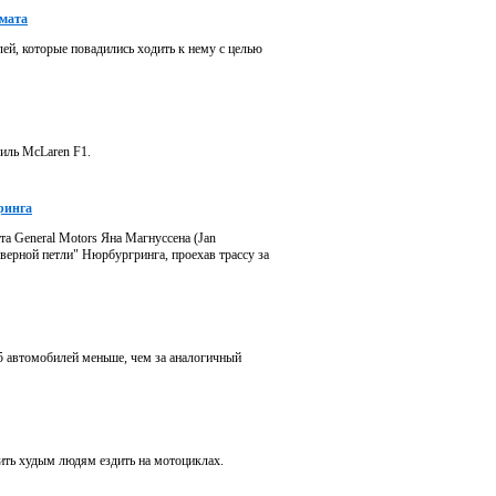
омата
ей, которые повадились ходить к нему с целью
иль McLaren F1.
ринга
та General Motors Яна Магнуссена (Jan
ерной петли" Нюрбургринга, проехав трассу за
5 автомобилей меньше, чем за аналогичный
ить худым людям ездить на мотоциклах.