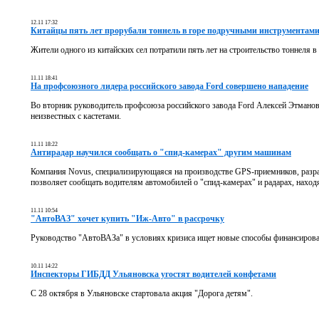
12.11 17:32
Китайцы пять лет прорубали тоннель в горе подручными инструментам
Жители одного из китайских сел потратили пять лет на строительство тоннеля в 
11.11 18:41
На профсоюзного лидера российского завода Ford совершено нападение
Во вторник руководитель профсоюза российского завода Ford Алексей Этманов 
неизвестных с кастетами.
11.11 18:22
Антирадар научился сообщать о "спид-камерах" другим машинам
Компания Novus, специализирующаяся на производстве GPS-приемников, разраб
позволяет сообщать водителям автомобилей о "спид-камерах" и радарах, наход
11.11 10:54
"АвтоВАЗ" хочет купить "Иж-Авто" в рассрочку
Руководство "АвтоВАЗа" в условиях кризиса ищет новые способы финансирова
10.11 14:22
Инспекторы ГИБДД Ульяновска угостят водителей конфетами
С 28 октября в Ульяновске стартовала акция "Дорога детям".