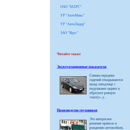
ОАО "МАРС"
УР "АвтоМикс"
УР "АвтоЛидер"
ЗАО "Ярус"
Читайте также
Эксплуатационные показатели
Спинки передних
сидений откидываются
назад заподлицо с
подушками задних и
образуют ровную
«тахту», у...
Производство грузовиков
Это интересное
решение привело к
рождению автомобиля,