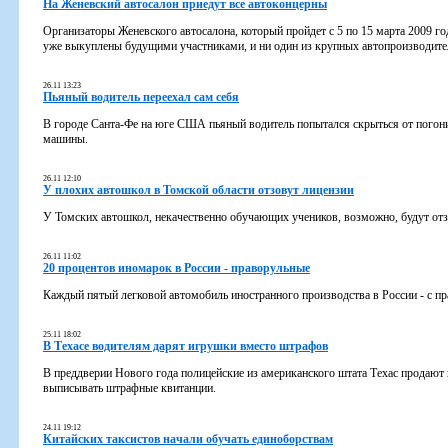
На Женевский автосалон приедут все автоконцерны
Организаторы Женевского автосалона, который пройдет с 5 по 15 марта 2009 го
уже выкуплены будущими участниками, и ни один из крупных автопроизводител
26.11 13:23
Пьяный водитель переехал сам себя
В городе Санта-Фе на юге США пьяный водитель попытался скрыться от погони,
машины.
26.11 12:10
У плохих автошкол в Томской области отзовут лицензии
У Томских автошкол, некачественно обучающих учеников, возможно, будут отз
26.11 11:02
20 процентов иномарок в России - праворульные
Каждый пятый легковой автомобиль иностранного производства в России - с п
25.11 18:02
В Техасе водителям дарят игрушки вместо штрафов
В преддверии Нового года полицейские из американского штата Техас продают
выписывать штрафные квитанции.
24.11 19:12
Китайских таксистов начали обучать единоборствам