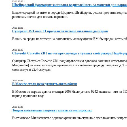
05.11 15:45
Швейцарский фармацевт заставлял водителей петь за монетки для парк
Владелец одной из аптек в городе Цюрихе, Швейцария, решил проучить водител
размена монеток для оплаты парковки.
30.10 15:38
Суперкар McLaren F1 продали за четыре миллиона долларов
В ночь со среды на четверг на лондонском автоаукционе RM бы продан автомоб
29.10 16:35
Chevrolet Corvette ZR1 на четыре секунды улучшил свой рекорд Нюрбург
Суперкар Chevrolet Corvette ZR1 под управлением датского гонщика и тест-пило
Magnussen) на четыре секунды превзошел собственный предыдущий рекорд "Сев
семь минут и 22,4 секунды.
29.10 15:35
В Москве стали реже угонять автомобили
В Москве за первые девять месяцев 2008 было угнано 9242 машины - это на 75
период прошлого года.
28.10 17:48
Тощим вьетнамцам запретят ездить на мотоциклах
Вьетнамское Министерство здравоохранения выступило с предложением запрет