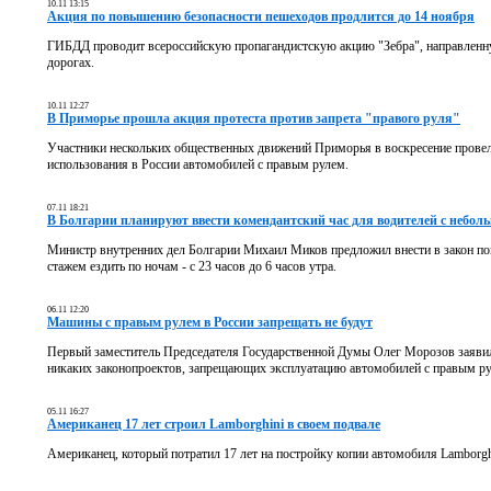
10.11 13:15
Акция по повышению безопасности пешеходов продлится до 14 ноября
ГИБДД проводит всероссийскую пропагандистскую акцию "Зебра", направленн
дорогах.
10.11 12:27
В Приморье прошла акция протеста против запрета "правого руля"
Участники нескольких общественных движений Приморья в воскресение провел
использования в России автомобилей с правым рулем.
07.11 18:21
В Болгарии планируют ввести комендантский час для водителей с небол
Министр внутренних дел Болгарии Михаил Миков предложил внести в закон п
стажем ездить по ночам - с 23 часов до 6 часов утра.
06.11 12:20
Машины с правым рулем в России запрещать не будут
Первый заместитель Председателя Государственной Думы Олег Морозов заявил,
никаких законопроектов, запрещающих эксплуатацию автомобилей с правым ру
05.11 16:27
Американец 17 лет строил Lamborghini в своем подвале
Американец, который потратил 17 лет на постройку копии автомобиля Lamborghi