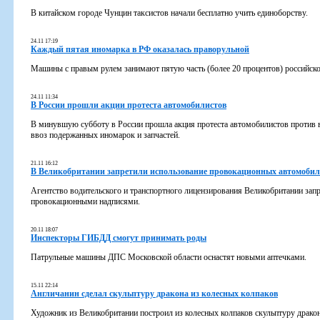
В китайском городе Чунцин таксистов начали бесплатно учить единоборству.
24.11 17:19
Каждый пятая иномарка в РФ оказалась праворульной
Машины с правым рулем занимают пятую часть (более 20 процентов) российско
24.11 11:34
В России прошли акции протеста автомобилистов
В минувшую субботу в России прошла акция протеста автомобилистов против 
ввоз подержанных иномарок и запчастей.
21.11 16:12
В Великобритании запретили использование провокационных автомоби
Агентство водительского и транспортного лицензирования Великобритании зап
провокационными надписями.
20.11 18:07
Инспекторы ГИБДД смогут принимать роды
Патрульные машины ДПС Московской области оснастят новыми аптечками.
15.11 22:14
Англичанин сделал скульптуру дракона из колесных колпаков
Художник из Великобритании построил из колесных колпаков скульптуру дракон