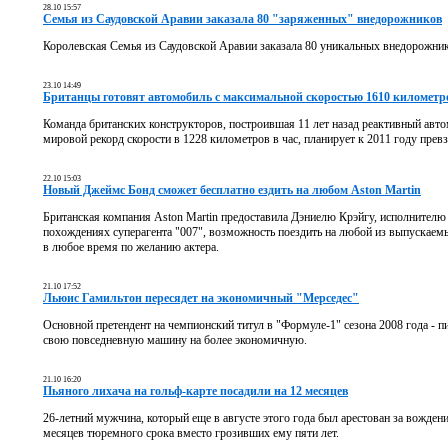
28.10 15:57
Семья из Саудовской Аравии заказала 80 "заряженных" внедорожников
Королевская Семья из Саудовской Аравии заказала 80 уникальных внедорожник
23.10 14:49
Британцы готовят автомобиль с максимальной скоростью 1610 километро
Команда британских конструкторов, построившая 11 лет назад реактивный авто
мировой рекорд скорости в 1228 километров в час, планирует к 2011 году прев
22.10 15:03
Новый Джеймс Бонд сможет бесплатно ездить на любом Aston Martin
Британская компания Aston Martin предоставила Дэниелю Крэйгу, исполнителю
похождениях суперагента "007", возможность поездить на любой из выпускаем
в любое время по желанию актера.
21.10 17:52
Льюис Гамильтон пересядет на экономичный "Мерседес"
Основной претендент на чемпионский титул в "Формуле-1" сезона 2008 года - 
свою повседневную машину на более экономичную.
21.10 16:20
Пьяного лихача на гольф-карте посадили на 12 месяцев
26-летний мужчина, который еще в августе этого года был арестован за вожден
месяцев тюремного срока вместо грозивших ему пяти лет.