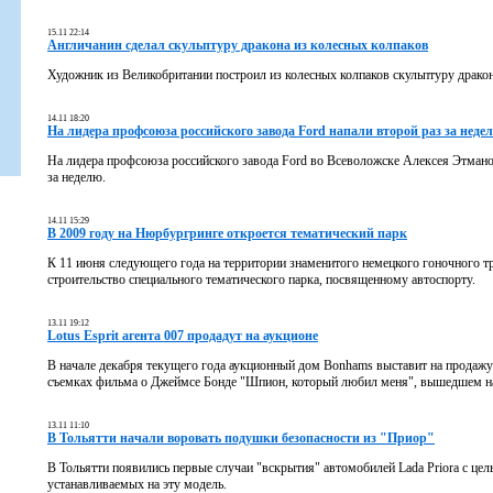
15.11 22:14
Англичанин сделал скульптуру дракона из колесных колпаков
Художник из Великобритании построил из колесных колпаков скульптуру дракон
14.11 18:20
На лидера профсоюза российского завода Ford напали второй раз за неде
На лидера профсоюза российского завода Ford во Всеволожске Алексея Этмано
за неделю.
14.11 15:29
В 2009 году на Нюрбургринге откроется тематический парк
К 11 июня следующего года на территории знаменитого немецкого гоночного 
строительство специального тематического парка, посвященному автоспорту.
13.11 19:12
Lotus Esprit агента 007 продадут на аукционе
В начале декабря текущего года аукционный дом Bonhams выставит на продажу 
съемках фильма о Джеймсе Бонде "Шпион, который любил меня", вышедшем на
13.11 11:10
В Тольятти начали воровать подушки безопасности из "Приор"
В Тольятти появились первые случаи "вскрытия" автомобилей Lada Priora с ц
устанавливаемых на эту модель.