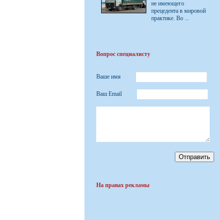
не имеющего
прецедента в мировой
практике. Во ...
Вопрос специалисту
Ваше имя
Ваш Email
На правах рекламы