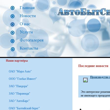
Главная
Новости
О нас
Услуги
Фотогалерея
Контакты
Наши партнёры
Последние новости
ОАО "Major Auto"
Производство 
ООО "Глобал Инвест"
ЗАО "Пандора"
Это интересное решени
ЗАО "Пирамида"
не имеющего прецедента
ЗАО "АвтоБарс"
ОАО "Балтийский берег"