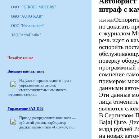
Автоюрист 
ОАО "PETROFF MOTORS"
штраф с к
ОАО "AUTO-KAR"
Оспорить
10.04 05:50
но доказать п
ООО "Нова-импорт"
с журналом Mo
ЗАО "АвтоПрайм"
речь идет о к
оспорить пост
обслуживающую
Читайте также
поверку оборуд
программный с
Внешнее впечатление
сомнение само
примером може
Наружное зеркало заднего вида с
управлением из салона;
данными автом
стеклоочиститель и омыватель
Эти данные мо
ветрового стекла...
лица отменить
являются слож
Управление ЗАЗ-1102
В Сергиевом-По
Привод распределительного вала —
Bajaj Qute. Ди
зубчатый ремень; карбюратор —
даухка/ мерный типа «Солекс»; си...
млрд рублей Р
на новых авто