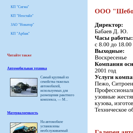
КП "Сигма"
ООО "Шебо
КП "Неостайл"
Директор:
ЗАО "Новатор"
Бабаев Д. Ю.
КП "Арбаж"
Часы работы:
с 8.00 до 18.00
Выходные:
Читайте также
Воскресенье
Компания осн
Автомобильная техника
2001 год
Услуги компа
Самый крупный из
семейства тяжелых
Пежо, Ситроен 
автомобилей,
Профессиональ
используемых для
размещения ракетного
узовные жестя
комплекса, — М...
кузова, изгото
Техническое о
Материалоемкость
На автомобиле
установлены
необслуживаемый
Галерея авт