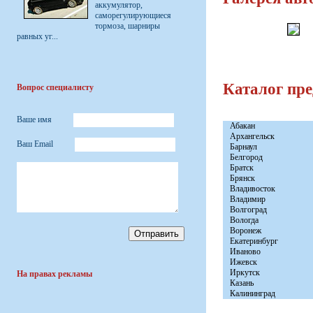
аккумулятор,
саморегулирующиеся
тормоза, шарниры
равных уг...
Каталог пр
Вопрос специалисту
Ваше имя
Абакан
Архангельск
Ваш Email
Барнаул
Белгород
Братск
Брянск
Владивосток
Владимир
Волгоград
Вологда
Воронеж
Екатеринбург
Иваново
Ижевск
Иркутск
На правах рекламы
Казань
Калининград