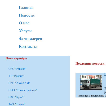
Главная
Новости
О нас
Услуги
Фотогалерея
Контакты
Наши партнёры
Последние новости
ОАО "Panteon"
П
УР "Владис"
ОАО "АвтоКАМ"
Э
ООО "Сокол-Трейдинг"
р
имеющего прецедента в 
ОАО "Бриз"
ЗАО "SLauto"