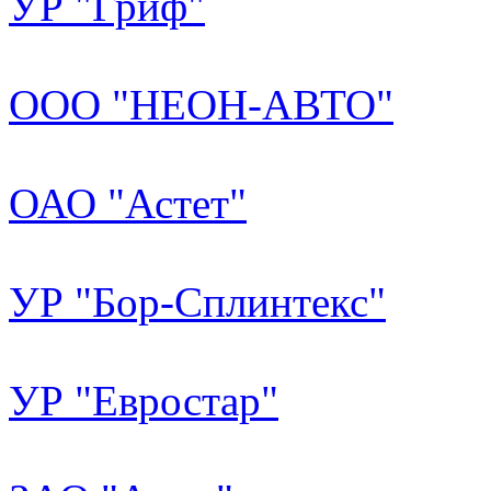
УР "Гриф"
ООО "НЕОН-АВТО"
ОАО "Астет"
УР "Бор-Сплинтекс"
УР "Евростар"