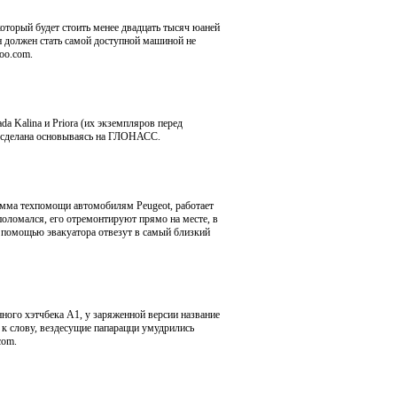
оторый будет стоить менее двадцать тысяч юаней
н должен стать самой доступной машиной не
goo.com.
a Kalina и Priora (их экземпляров перед
а сделана основываясь на ГЛОНАСС.
амма техпомощи автомобилям Peugeot, работает
 поломался, его отремонтируют прямо на месте, в
 с помощью эвакуатора отвезут в самый близкий
ного хэтчбека А1, у заряженной версии название
 к слову, вездесущие папарацци умудрились
com.