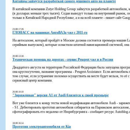
Китайцы займутся разработкой самого дешевого авто на планете
В китайской компании Zotye Holding Group займутся разработкой автомобиля, к
(в долларах меньше трех тысяч). Седан выведут только на внутренний рынок, о
только в Китайской Народной Республике, а и на всей планете - пишет сайт Gas
23.08 17:26
ГЛОНАСС на машинах АвтоВАЗа уже с 2011-го
На автосалоне, который пройдёт в Москве должна состоятся премьера машин Lad
серийным выпуском), которые оснастили штатной навигационной системой, он
20.08 13:18
Техническая помощь на дорогах - сервис Peugeot уже и в России
Двадцатого августа на территории Российской Федерации была запущена прогр
она круглосуточно, название программы - Peugeot Assistance. Если автомобиль
том случае, если устранение поломки осуществить на месте будет нельзя, то её
сервисный центр компании.
20.08 10:10
"Заряженная" версия A1 от Audi близится к своей премьере
Вот уже близятся к концу тесты новой модификации автомобиля Audi - заряжен
- S1. Дебютировать прототип автомобиля собирается на Парижском автосалоне,
сфотографировать его недалеко от Нюрнбургринга - сообщает ресурс Autoblog.
18.08 16:14
Прототип электроавтомобиля от Kia