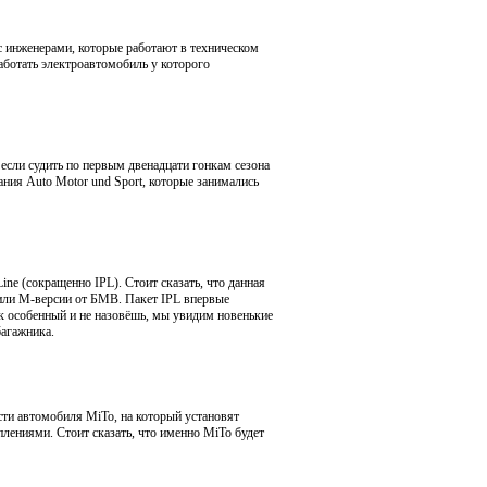
с инженерами, которые работают в техническом
аботать электроавтомобиль у которого
если судить по первым двенадцати гонкам сезона
ния Auto Motor und Sport, которые занимались
 Line (сокращенно IPL). Стоит сказать, что данная
или М-версии от БМВ. Пакет IPL впервые
как особенный и не назовёшь, мы увидим новенькие
багажника.
сти автомобиля MiTo, на который установят
лениями. Стоит сказать, что именно MiTo будет