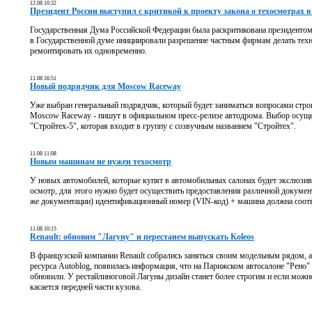
12.08 10:32
Президент России выступил с критикой к проекту закона о техосмотрах 
Государственная Дума Российской Федерации была раскритикована президенто
в Государственной думе инициировали разрешение частным фирмам делать техн
ремонтировать их одновременно.
11.08 16:51
Новый подрядчик для Moscow Raceway
Уже выбран генеральный подрядчик, который будет заниматься вопросами строи
Moscow Raceway - пишут в официальном пресс-релизе автодрома. Выбор осуще
"Стройтех-5", которая входит в группу с созвучным названием "Стройтех".
11.08 11:08
Новым машинам не нужен техосмотр
У новых автомобилей, которые купят в автомобильных салонах будет экслюзи
осмотр, для этого нужно будет осуществить предоставления различной документ
же документации) идентификационный номер (VIN-код) + машина должна соотв
11.08 10:15
Renault: обновим "Лагуну" и перестанем выпускать Koleos
В французской компании Renault собрались заняться своим модельным рядом, а 
ресурса Autoblog, появилась информация, что на Парижском автосалоне "Рено" 
обновили. У рестайлиноговой Лагуны дизайн станет более строгим и если можно
касается передней части кузова.