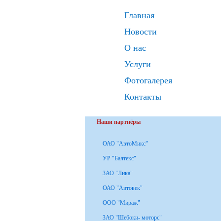
Главная
Новости
О нас
Услуги
Фотогалерея
Контакты
Наши партнёры
ОАО "АвтоМикс"
УР "Балтекс"
ЗАО "Лика"
ОАО "Автовек"
ООО "Мираж"
ЗАО "Шебоки- моторс"