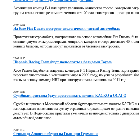
Ассоциация команд F-1 планирует увеличить количество тросов, которыми закр
группа технического регламента чемпионата. Увеличение тросов – реакция на п
27.07 19:51
На базе Fiat Ducato построят экологически чистый автомобиль
Прототип электромобиля, построенного на основе автомобиля Fiat Ducato, был 
оснащен двумя электромоторами, мощность каждого мотора достигает 40 килов
ионных батарей, которые могут заряжаться от бытовой электросети.
27.07 14:40
Hispania Racing Team будет пользоваться болидами Toyota
Хосе Рамон Карабанте, владелец команды F-1 Hispania Racing Team, подтвердил 
перестала участвовать в чемпионате мира в 2009 году, но успела разработать бол
взять за основу команда HRT при конструировании машины на 2011 год.
26.07 15:48
Судебные приставы будут арестовывать полисы КАСКО и ОСАГО
Судебные приставы Московской области будут арестовывать полисы КАСКО и
накладываться взыскание на сумму страховки, страховщикам отправят исполнит
действует. В Подмосковье приставы уже начали взаимодействовать с дилерскими
автомобилей должников.
25.07 17:55
Фернандо Алонсо победил на Гран-при Германии