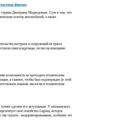
в частных фирмах
м страны Дмитрием Медведевым. Суть в том, что
ическим осмотр автомобилей, а также
тельства построек и сооружений на трассе
ствили сами владельцы, он пал на компанию
вная возможность не проходить техническим
ации, а главное, чтобы был подтвержден (в этой
етствовать нормам экологии и техническим.
точнее сделать его актуальным. У итальянского
презентует своё семейство Laguna, которое
 так сказать - модернизированным, особенно это