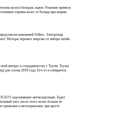
еплены колеса болидов, вдвое. Решение приняла
остоянные отрывы колес от болида при аварии.
представлен компанией Sollers. Электрокар
атт. Моторы черпают энергию от набора литий-
свой интерес к сотрудничеству с Toyota. Toyota
ид для сезона 2010 года. Его-то и собирается
 ОСАГО задолжавших автовладельцев. Будет
ельный лист, после этого полис больше не
 сервисами и автосервисами, при аресте