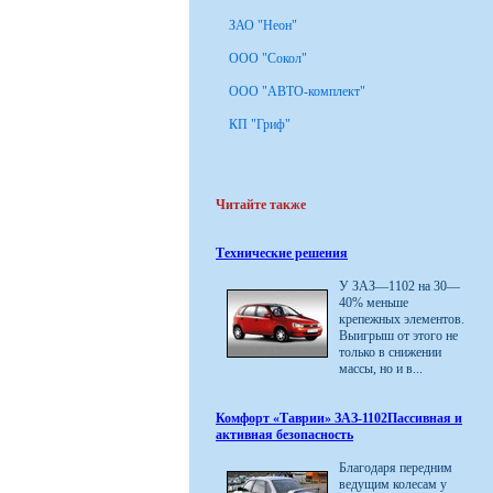
ЗАО "Неон"
ООО "Сокол"
ООО "АВТО-комплект"
КП "Гриф"
Читайте также
Технические решения
У ЗАЗ—1102 на 30—
40% меньше
крепежных элементов.
Выигрыш от этого не
только в снижении
массы, но и в...
Комфорт «Таврии» ЗАЗ-1102Пассивная и
активная безопасность
Благодаря передним
ведущим колесам у