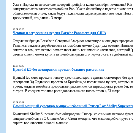
Уже в Париже на автосалоне, который пройдёт в конце сентября, компанией Kia 
концептуального электроавтомобиля Pop. Уже в ближайшую неделю знамениты
общественности о том, какие будут технические характеристики новинки. Пока 
трехместный, его длина - 3 метра.
17.08 15:05
Черная и аггресивная версия Porsche Panamera для США
Отделение бренда Porsche в Северной Америки соверищло анонс двух программ
Panamera, заказать доработанные автомобили можно будет уже осенью. Названия 
пакетов в том, что первый захватывает лишь технические части авто, а второй
самым клиент может купить автомобиль красивого черного света с добавкой н
16.08 20:25
Hyundai i20 без дозаправки проехал большое расстояние
Hyundai i20 смог проехать тысячу двести шестьдесят девять километров без до
Австралии Эд Ордынски проехав от Брисбена до населенного пункта, который на
время, когда автомобиль преодолевал расстояние, он израсходовал ровно бак то
литров. В среднем топлива расходовалась на сто километров 4,23 литра.
16.08 16:53
Самый мощный суперкар в мире - небольшой "тизер" от Shelby Supercar
Компанией Shelby Supercars был обнародован "тизер" со снимком первого фра
гиперавтомобиль SSC Ultimate Aero. Стоит ожидать, что машина дебютирует в с
скрыть все известия о новой машине.