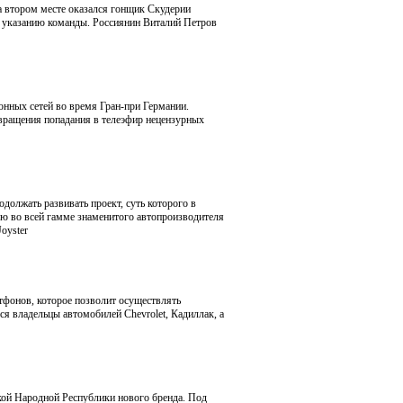
На втором месте оказался гонщик Скудерии
по указанию команды. Россиянин Виталий Петров
нных сетей во время Гран-при Германии.
твращения попадания в телеэфир нецензурных
олжать развивать проект, суть которого в
ю во всей гамме знаменитого автопроизводителя
oyster
тфонов, которое позволит осуществлять
ся владельцы автомобилей Chevrolet, Кадиллак, а
ской Народной Республики нового бренда. Под