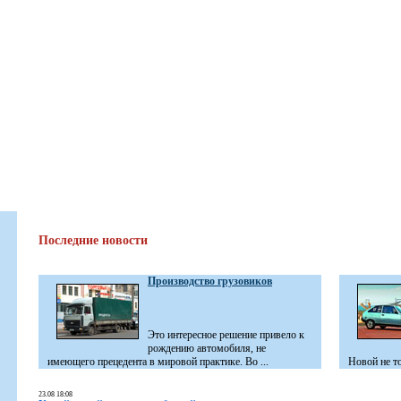
Последние новости
Производство грузовиков
Это интересное решение привело к
рождению автомобиля, не
имеющего прецедента в мировой практике. Во ...
Новой не то
23.08 18:08