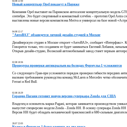
04.08 12:50
Новый концепткар Opel покажут в Париже
Компания Opel выставит на Парижском автосалоне концептуальную модель GTC 
сентября. Это будет спортивный и компактный хэтчбек – прототип Opel Astra 
выставлены новые версии компактвэна Meriva и универсал на базе новой «Астр
04.08 12:17
"АвтоВАЗ" обзаведется личной дизайн-студией в Москве
Дизайнерскую студию в Москве откроет «АвтоВАЗ», сообщает «Интерфакс». Когд
Говорится только, что созданием ее будет заниматься Евгений Лобанов, началь
Открыв дизайн-студию, Волжский автомобильный завод станет первым автопро
02.08 18:56
Процедура проверки антикрыльев на болидах Формулы-1 усложнится
Со следующего Гран-при усложнится порядок проверки гибкости передних анти
вызвано требованием руководства команд McLaren и Mercedes четко обозначит
Ferrari и Red Bull.
02.08 18:29
Горацио Пагани готовит новую версию суперкара Zonda для США
Владелец и основатель марки Pagani, которая занимается производством уника
выпустит спецверсию модели Zonda - Zonda HH. В основу суперкара Zonda HH 
Версия HH будет обладать механической трансмиссией и 680-сильным двигател
28.07 22:03
Колеса в Формуле-1 будут крепить на два троса