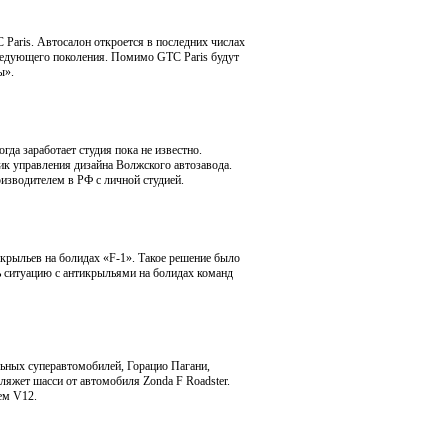
Paris. Автосалон откроется в последних числах
следующего поколения. Помимо GTC Paris будут
ы».
а заработает студия пока не известно.
ник управления дизайна Волжского автозавода.
изводителем в РФ с личной студией.
крыльев на болидах «F-1». Такое решение было
ь ситуацию с антикрыльями на болидах команд
льных суперавтомобилей, Горацио Пагани,
ляжет шасси от автомобиля Zonda F Roadster.
ем V12.