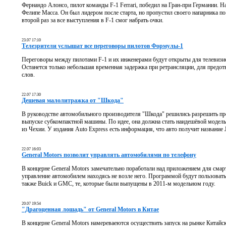
Фернандо Алонсо, пилот команды F-1 Ferrari, победил на Гран-при Германии. 
Фелипе Масса. Он был лидером после старта, но пропустил своего напарника 
второй раз за все выступления в F-1 смог набрать очки.
23.07 17:10
Телезрители услышат все переговоры пилотов Формулы-1
Переговоры между пилотами F-1 и их инженерами будут открыты для телевизио
Останется только небольшая временная задержка при ретрансляции, для предо
слов.
22.07 17:30
Дешевая малолитражка от "Шкода"
В руководстве автомобильного производителя "Шкода" решились разрешить прод
выпуске субкомпактной машины. По идее, она должна стать наидешёвой модель
из Чехии. У издания Auto Express есть информация, что авто получит название J
22.07 16:03
General Motors позволит управлять автомобилями по телефону
В концерне General Motors замечательно поработали над приложением для смар
управление автомобилем находясь не возле него. Программой будут пользовать
также Buick и GMC, те, которые были выпущены в 2011-м модельном году.
20.07 19:54
"Драгоценная лошадь" от General Motors в Китае
В концерне General Motors намереваеются осуществить запуск на рынке Китай