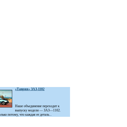
«Таврия» ЗАЗ-1102
Наше объединение переходит к
выпуску модели — ЗАЗ—1102.
лько потому, что каждая ее деталь...