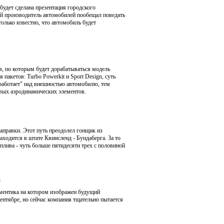
будет сделана презентация городского
й производитель автомобилей пообещал поведать
только известно, что автомобиль будет
, по которым будет дорабатываться модель
пакетов: Turbo Powerkit и Sport Design, суть
 "работает" над внешностью автомобилю, тем
овых аэродинамических элементов.
заправки. Этот путь преодолел гонщик из
ходится в штате Квинсленд - Бундаберга. За то
плива - чуть больше пятидесяти трех с половиной
s
гментика на котором изображен будущий
ентябре, но сейчас компания тщательно пытается