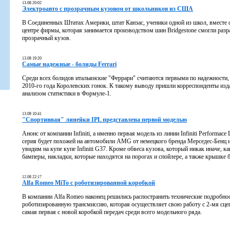
13.08 20:02
Электроавто с прозрачным кузовом от школьников из США
В Соединенных Штатах Америки, штат Канзас, ученики одной из школ, вместе 
центре фирмы, которая занимается производством шин Bridgestone смогли разр
прозрачный кузов.
13.08 19:20
Самые надежные - болиды Ferrari
Среди всех болидов итальянские "Феррари" считаются первыми по надежности, 
2010-го года Королевских гонок. К такому выводу пришли корреспонденты изда
анализом статистики в Формуле-1.
13.08 10:41
"Спортивная" линейки IPL представлена первой моделью
Анонс от компании Infiniti, а именно первая модель из линии Infiniti Performace
серия будет похожей на автомобили AMG от немецкого бренда Мерседес-Бенц 
увидим на купе купе Infiniti G37. Кроме обвеса кузова, который никак иначе, 
бамперы, накладки, которые находятся на порогах и спойлере, а также крышке 
12.08 22:17
Alfa Romeo MiTo с роботизированной коробкой
В компании Alfa Romeo наконец решились распостранить технические подробно
роботизированную трансмиссию, которая осуществляет свою работу с 2-мя сцеп
самая первая с новой коробкой передач среди всего модельного ряда.