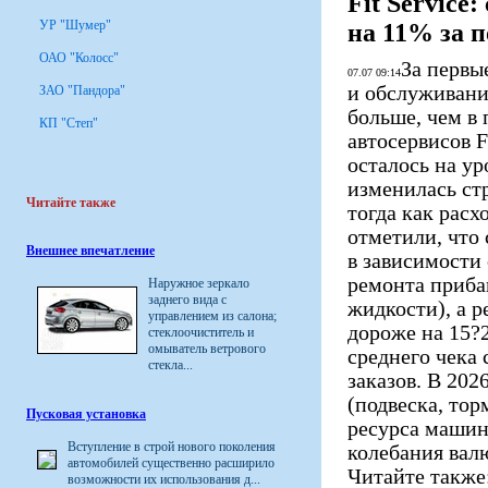
Fit Service
УР "Шумер"
на 11% за п
ОАО "Колосс"
За первы
07.07 09:14
и обслуживания
ЗАО "Пандора"
больше, чем в 
КП "Степ"
автосервисов F
осталось на ур
изменилась стр
Читайте также
тогда как рас
отметили, что
Внешнее впечатление
в зависимости
ремонта приба
Наружное зеркало
заднего вида с
жидкости), а р
управлением из салона;
дороже на 15?2
стеклоочиститель и
омыватель ветрового
среднего чека
стекла...
заказов. В 20
(подвеска, тор
Пусковая установка
ресурса машин
Вступление в строй нового поколения
колебания вал
автомобилей существенно расширило
Читайте также:
возможности их использования д...