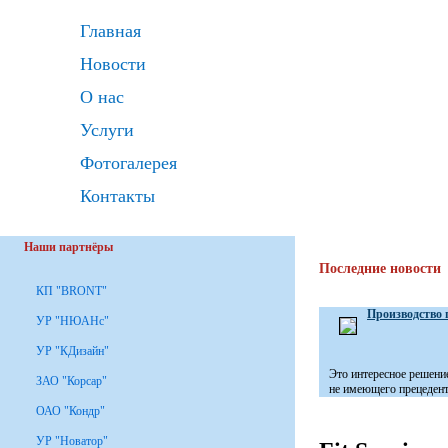
Главная
Новости
О нас
Услуги
Фотогалерея
Контакты
Наши партнёры
Последние новости
КП "BRONT"
Производство 
УР "НЮАНс"
УР "КДизайн"
Это интересное решени
ЗАО "Корсар"
не имеющего прецедента
ОАО "Кондр"
УР "Новатор"