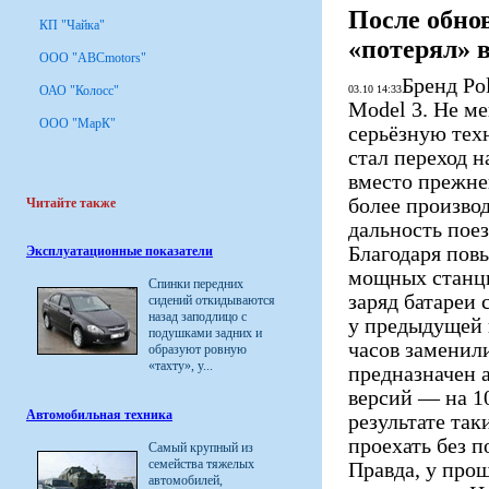
После обнов
КП "Чайка"
«потерял» в
ООО "ABCmotors"
Бренд Po
ОАО "Колосс"
03.10 14:33
Model 3. Не м
ООО "МарК"
серьёзную тех
стал переход 
вместо прежней
более произво
Читайте также
дальность пое
Благодаря пов
Эксплуатационные показатели
мощных станция
Спинки передних
заряд батареи 
сидений откидываются
назад заподлицо с
у предыдущей 
подушками задних и
часов заменил
образуют ровную
«тахту», у...
предназначен 
версий — на 1
Автомобильная техника
результате та
проехать без п
Самый крупный из
семейства тяжелых
Правда, у прош
автомобилей,