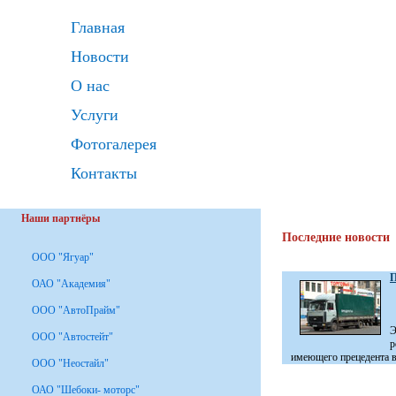
Главная
Новости
О нас
Услуги
Фотогалерея
Контакты
Наши партнёры
Последние новости
ООО "Ягуар"
П
ОАО "Академия"
ООО "АвтоПрайм"
Э
ООО "Автостейт"
р
имеющего прецедента в 
ООО "Неостайл"
ОАО "Шебоки- моторс"