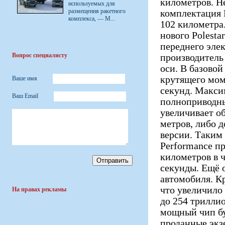
километров. Н
используемых для
размещения ракетного
комплектация P
комплекса, — М...
102 километра
нового Polesta
переднего эле
Вопрос специалисту
производитель
оси. В базово
крутящего моме
Ваше имя
секунд. Макси
Ваш Email
полноприводны
увеличивает о
метров, либо 
версии. Таким
Performance п
километров в ч
секунды. Ещё 
автомобиля. К
что увеличило
На правах рекламы
до 254 триллио
мощный чип бу
проданные экз