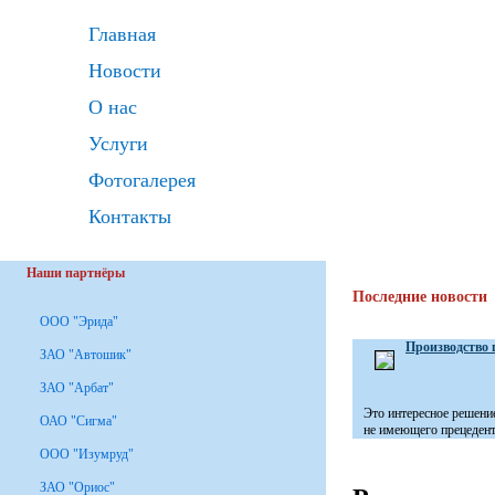
Главная
Новости
О нас
Услуги
Фотогалерея
Контакты
Наши партнёры
Последние новости
ООО "Эрида"
Производство 
ЗАО "Автошик"
ЗАО "Арбат"
Это интересное решени
ОАО "Сигма"
не имеющего прецедента
ООО "Изумруд"
ЗАО "Ориос"