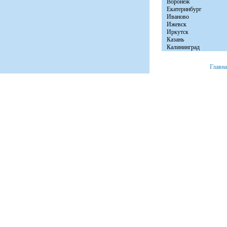
Воронеж
Екатеринбург
Иваново
Ижевск
Иркутск
Казань
Калининград
Главн
+7 (8152) 46-92-81
Мурманск, ул. Расковой д. 23 офис № 2.
© 2008 «Авто Бы
e-mail:
info@autobytservice.ru