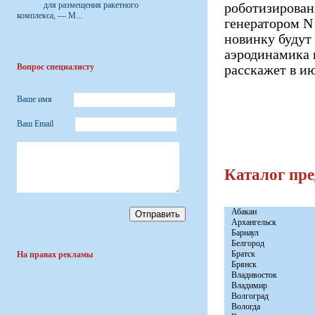
для размещения ракетного
роботизирован
комплекса, — М...
генератором N 
новинку будут
аэродинамика 
Вопрос специалисту
расскажет в и
Ваше имя
Ваш Email
Каталог пр
Абакан
Архангельск
Барнаул
Белгород
Братск
На правах рекламы
Брянск
Владивосток
Владимир
Волгоград
Вологда