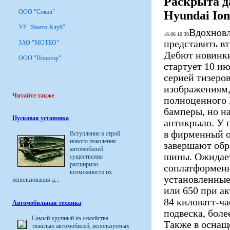
Раскрыта д
ООО "Сокол"
Hyundai Ion
УР "Ямато-Клуб"
Вдохновл
16.06 10:39
представить в
ЗАО "МОТЕО"
Дебют новинки
ООО "Новатор"
стартует 10 ию
серией тизеро
изображениям,
Читайте также
полноценного 
бамперы, но на
Пусковая установка
антикрыло. У п
в фирменный о
Вступление в строй
нового поколения
завершают обр
автомобилей
шины. Ожидает
существенно
расширило
соплатформенны
возможности их
установленные
использования д...
или 650 при ак
84 киловатт-ч
Автомобильная техника
подвеска, бол
Самый крупный из семейства
Также в оснащ
тяжелых автомобилей, используемых